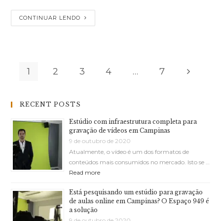
CONTINUAR LENDO
1
2
3
4
…
7
RECENT POSTS
Estúdio com infraestrutura completa para
gravação de vídeos em Campinas
9 de outubro de 2020
Atualmente, o vídeo é um dos formatos de
conteúdos mais consumidos no mercado. Isto se …
Read more
Está pesquisando um estúdio para gravação
de aulas online em Campinas? O Espaço 949 é
a solução
9 de outubro de 2020