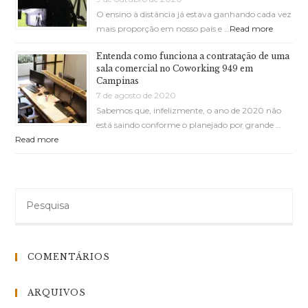
O ensino à distância já estava ganhando cada vez
mais proporção em nosso país e …
Read more
Entenda como funciona a contratação de uma
sala comercial no Coworking 949 em
Campinas
7 de agosto de 2020
Sabemos que, infelizmente, o ano de 2020 não
está saindo conforme o planejado por grande …
Read more
COMENTÁRIOS
ARQUIVOS