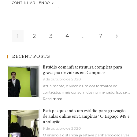
CONTINUAR LENDO
1
2
3
4
…
7
RECENT POSTS
Estúdio com infraestrutura completa para
gravação de vídeos em Campinas
9 de outubro de 2020
Atualmente, o vídeo é um dos formatos de
conteúdos mais consumidos no mercado. Isto se …
Read more
Está pesquisando um estúdio para gravação
de aulas online em Campinas? O Espaço 949 é
a solução
9 de outubro de 2020
O ensino à distância já estava ganhando cada vez