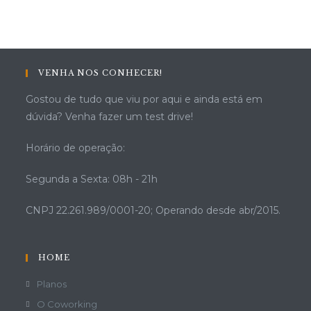
VENHA NOS CONHECER!
Gostou de tudo que viu por aqui e ainda está em
dúvida? Venha fazer um test drive!
Horário de operação:
Segunda a Sexta: 08h - 21h
CNPJ 22.261.989/0001-20; Operando desde abr/2015.
HOME
Planos
O Coworking